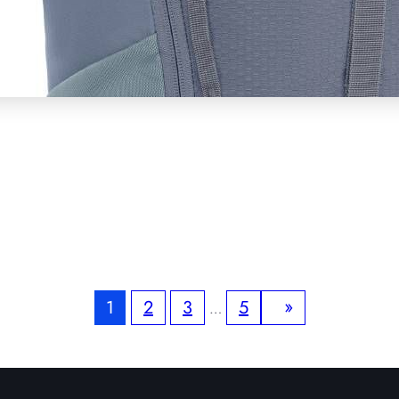
»
1
2
3
5
…