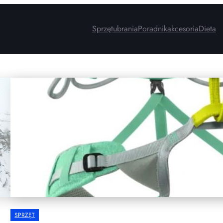
Sprzęt
ubrania
Poradnik
akcesoria
Dieta
SPRZĘT