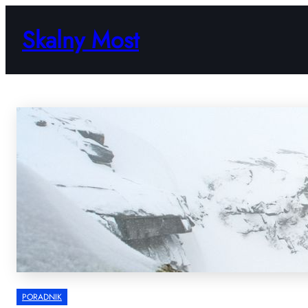
Przejdź
do
Skalny Most
treści
PORADNIK