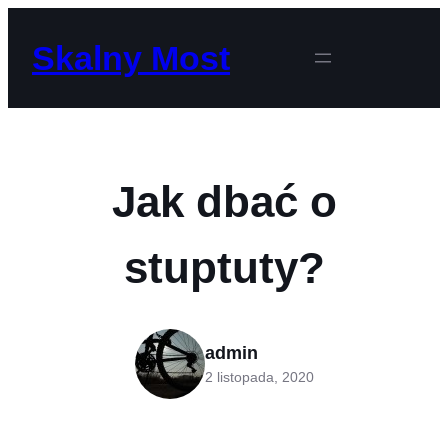
Przejdź
do
Skalny Most
treści
Jak dbać o
stuptuty?
admin
2 listopada, 2020